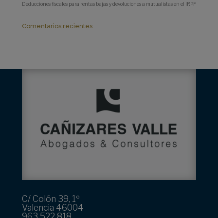
Deducciones fiscales para rentas bajas y devoluciones a mutualistas en el IRPF
Comentarios recientes
C/ Colón 39, 1º
Valencia 46004
963 522 818