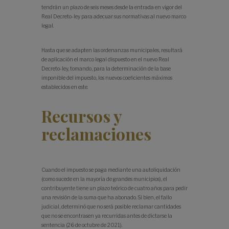
tendrán un plazo de seis meses desde la entrada en vigor del
Real Decreto-ley para adecuar sus normativas al nuevo marco
legal.
Hasta que se adapten las ordenanzas municipales, resultará
de aplicación el marco legal dispuesto en el nuevo Real
Decreto-ley, tomando, para la determinación de la base
imponible del impuesto, los nuevos coeficientes máximos
establecidos en este.
Recursos y
reclamaciones
Cuando el impuesto se paga mediante una autoliquidación
(como sucede en la mayoría de grandes municipios), el
contribuyente tiene un plazo teórico de cuatro años para pedir
una revisión de la suma que ha abonado. Si bien, el fallo
judicial, determinó que no será posible reclamar cantidades
que no se encontrasen ya recurridas antes de dictarse la
sentencia (26 de octubre de 2021).