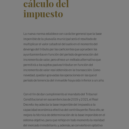
cálculo del
impuesto
La nueva norma establece con carácter general que la base
imponible de la plusvalía municipal será el resultado de
multiplicar el valor catastral del suelo en el momento del
devengo del tributo por los coeficientes que aprueben los
ayuntamientos en función del período de generación del
incremento de valor, pero ofrece un método alternativo que
permitirá a los sujetos pasivos tributar en función del
incremento de valor real obtenido en la transacción. Como
novedad, quedan gravadas las operaciones en las que el
período de tenencia del inmueble haya sido inferior a un año.
Con el fin de dar cumplimiento al mandato del Tribunal
Constitucional en sus sentencias de 2019 y 2021, el Real
Decreto-ley adecúa la base imponible del impuesto a la
capacidad económica efectiva del contribuyente. Para ello, se
mejora la técnica de determinación de la base imponible en el
sistema objetivo, para que refleje en todo momento la realidad
del mercado inmobiliario, y, además, se convierte en optativo