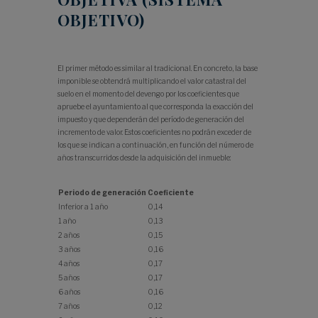
OBJETIVO)
El primer método es similar al tradicional. En concreto, la base
imponible se obtendrá multiplicando el valor catastral del
suelo en el momento del devengo por los coeficientes que
apruebe el ayuntamiento al que corresponda la exacción del
impuesto y que dependerán del período de generación del
incremento de valor. Estos coeficientes no podrán exceder de
los que se indican a continuación, en función del número de
años transcurridos desde la adquisición del inmueble:
Periodo de generación
Coeficiente
Inferior a 1 año
0,14
1 año
0,13
2 años
0,15
3 años
0,16
4 años
0,17
5 años
0,17
6 años
0,16
7 años
0,12