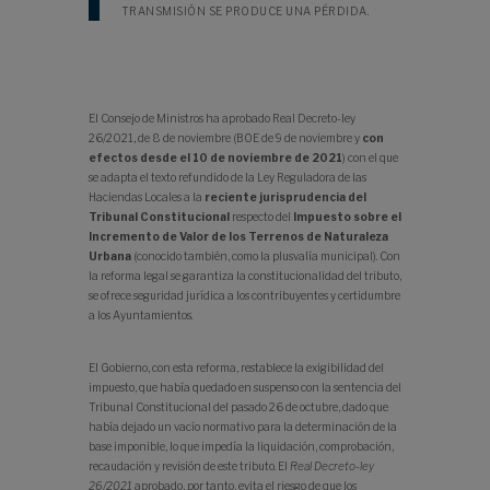
TRANSMISIÓN SE PRODUCE UNA PÉRDIDA.
El Consejo de Ministros ha aprobado Real Decreto-ley
26/2021, de 8 de noviembre (BOE de 9 de noviembre y
con
efectos desde el 10 de noviembre de 2021
) con el que
se adapta el texto refundido de la Ley Reguladora de las
Haciendas Locales a la
reciente jurisprudencia del
Tribunal Constitucional
respecto del
Impuesto sobre el
Incremento de Valor de los Terrenos de Naturaleza
Urbana
(conocido también, como la plusvalía municipal). Con
la reforma legal se garantiza la constitucionalidad del tributo,
se ofrece seguridad jurídica a los contribuyentes y certidumbre
a los Ayuntamientos.
El Gobierno, con esta reforma, restablece la exigibilidad del
impuesto, que había quedado en suspenso con la sentencia del
Tribunal Constitucional del pasado 26 de octubre, dado que
había dejado un vacío normativo para la determinación de la
base imponible, lo que impedía la liquidación, comprobación,
recaudación y revisión de este tributo. El
Real Decreto-ley
26/2021
aprobado, por tanto, evita el riesgo de que los