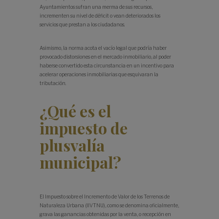
Ayuntamientos sufran una merma de sus recursos,
incrementen su nivel de déficit o vean deteriorados los
servicios que prestan a los ciudadanos.
Asimismo, la norma acota el vacío legal que podría haber
provocado distorsiones en el mercado inmobiliario, al poder
haberse convertido esta circunstancia en un incentivo para
acelerar operaciones inmobiliarias que esquivaran la
tributación.
¿Qué es el
impuesto de
plusvalía
municipal?
El Impuesto sobre el Incremento de Valor de los Terrenos de
Naturaleza Urbana (IIVTNU), como se denomina oficialmente,
grava las ganancias obtenidas por la venta, o recepción en