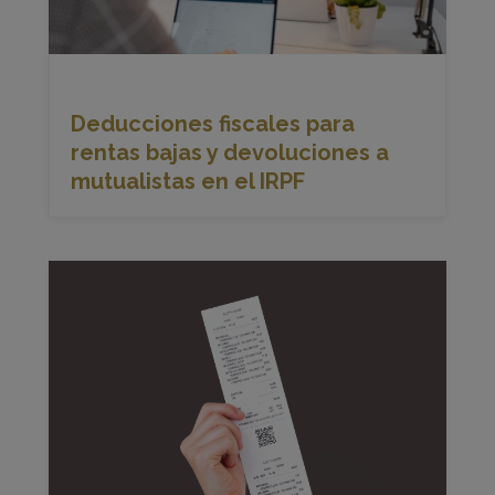
Deducciones fiscales para
rentas bajas y devoluciones a
mutualistas en el IRPF