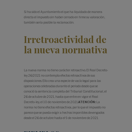
Si ha sido el Ayuntamiento el que ha liquidado de manera
directa el impuesto sin haber cerrado en firme su valoración,
también sería posible la reclamación.
Irretroactividad de
la nueva normativa
La nueva norma no tiene carácter retroactivo. El Real Decreto-
ley 26/2021 no contempla efectos retroactivos de sus
disposiciones. Ello crea una especie de vacío legal para las
operaciones celebradas durante el periodo desde que se
conoció la sentencia completa del Tribunal Constitucional, el
26 de octubre de 2021, hasta que entre en vigor el Real
Decreto-ley, el 10 de noviembre de 2021.
ATENCIÓN:
La
norma no tiene efectos retroactivos, por lo que el impuesto no
parece que se pueda exigir a hechos imponibles devengados
desde el 26 de octubre hasta el 9 de noviembre de 2021.