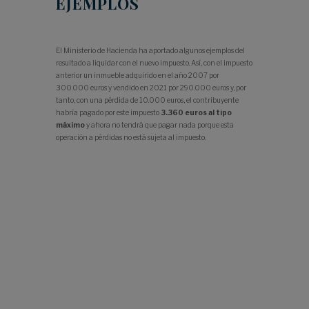
EJEMPLOS
El Ministerio de Hacienda ha aportado algunos ejemplos del
resultado a liquidar con el nuevo impuesto. Así, con el impuesto
anterior un inmueble adquirido en el año 2007 por
300.000 euros y vendido en 2021 por 290.000 euros y, por
tanto, con una pérdida de 10.000 euros, el contribuyente
habría pagado por este impuesto
3.360 euros al tipo
máximo
y ahora no tendrá que pagar nada porque esta
operación a pérdidas no está sujeta al impuesto.