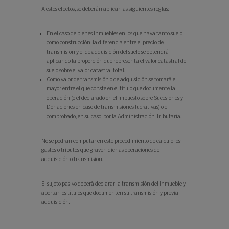
A estos efectos, se deberán aplicar las siguientes reglas:
En el caso de bienes inmuebles en los que haya tanto suelo
como construcción, la diferencia entre el precio de
transmisión y el de adquisición del suelo se obtendrá
aplicando la proporción que representa el valor catastral del
suelo sobre el valor catastral total.
Como valor de transmisión o de adquisición se tomará el
mayor entre el que conste en el título que documente la
operación (o el declarado en el Impuesto sobre Sucesiones y
Donaciones en caso de transmisiones lucrativas) o el
comprobado, en su caso, por la Administración Tributaria.
No se podrán computar en este procedimiento de cálculo los
gastos o tributos que graven dichas operaciones de
adquisición o transmisión.
El sujeto pasivo deberá declarar la transmisión del inmueble y
aportar los títulos que documenten su transmisión y previa
adquisición.