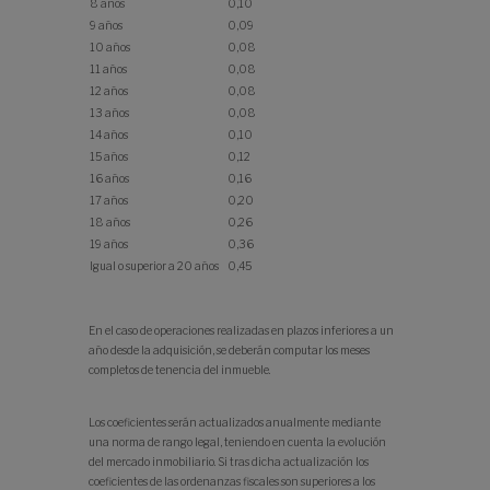
8 años
0,10
9 años
0,09
10 años
0,08
11 años
0,08
12 años
0,08
13 años
0,08
14 años
0,10
15 años
0,12
16 años
0,16
17 años
0,20
18 años
0,26
19 años
0,36
Igual o superior a 20 años
0,45
En el caso de operaciones realizadas en plazos inferiores a un
año desde la adquisición, se deberán computar los meses
completos de tenencia del inmueble.
Los coeficientes serán actualizados anualmente mediante
una norma de rango legal, teniendo en cuenta la evolución
del mercado inmobiliario. Si tras dicha actualización los
coeficientes de las ordenanzas fiscales son superiores a los