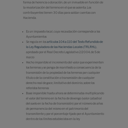
forma de herencia o donación, de un inmueble en función de
la revalorización del terreno en el que se asienta. Los
contribuyentes tienen 30 días para saldar cuentas con
Hacienda.
Es un impuesto local, cuya recaudación corresponde a los
Ayuntamientos
Se regula en los
artículos 104 a 110 del Texto Refundido de
la Ley Reguladora de las Haciendas Locales (TRLRHL)
,
aprobado por el Real Decreto Legislativo 2/2004, de 5 de
marzo
Hecho imponible: el incremento del valor que experimenten
los terrenos y se ponga de manifiesto a consecuencia de la
transmisión de la propiedad de los terrenos por cualquier
título o de la constitución o transmisión de cualquier
derecho real de goce, limitativo del dominio, sobre los
referidos terrenos
Base imponible: hasta ahora se determinaba multiplicando
el valor del terreno en la fecha de devengo (valor catastral
del suelo en la fecha de transmisión) por el número de años
de permanencia del mismo en el patrimonio del
transmitente y por el porcentaje fijado por el Ayuntamiento
dentro de los límites establecidos en la ley