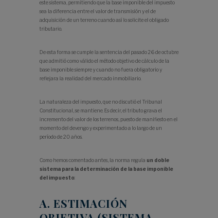
este sistema, permitiendo que la base imponible del impuesto
sea la diferencia entre el valor de transmisión y el de
adquisición de un terreno cuando así lo solicite el obligado
tributario.
De esta forma se cumple la sentencia del pasado 26 de octubre
que admitió como válido el método objetivo de cálculo de la
base imponible siempre y cuando no fuera obligatorio y
reflejara la realidad del mercado inmobiliario.
La naturaleza del impuesto, que no discutió el Tribunal
Constitucional, se mantiene. Es decir, el tributo grava el
incremento del valor de los terrenos, puesto de manifiesto en el
momento del devengo y experimentado a lo largo de un
período de 20 años.
Como hemos comentado antes, la norma regula
un doble
sistema para la determinación de la base imponible
del impuesto
:
A. ESTIMACIÓN
OBJETIVA (SISTEMA