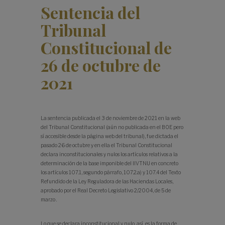
Sentencia del
Tribunal
Constitucional de
26 de octubre de
2021
La sentencia publicada el 3 de noviembre de 2021 en la web
del Tribunal Constitucional (aún no publicada en el BOE pero
sí accesible desde la página web del tribunal), fue dictada el
pasado 26 de octubre y en ella el Tribunal Constitucional
declara inconstitucionales y nulos los artículos relativos a la
determinación de la base imponible del IIVTNU en concreto
los artículos 107.1, segundo párrafo, 107.2.a) y 107.4 del Texto
Refundido de la Ley Reguladora de las Haciendas Locales,
aprobado por el Real Decreto Legislativo 2/2004, de 5 de
marzo .
Lo que se declara inconstitucional y nulo, así, es la forma de