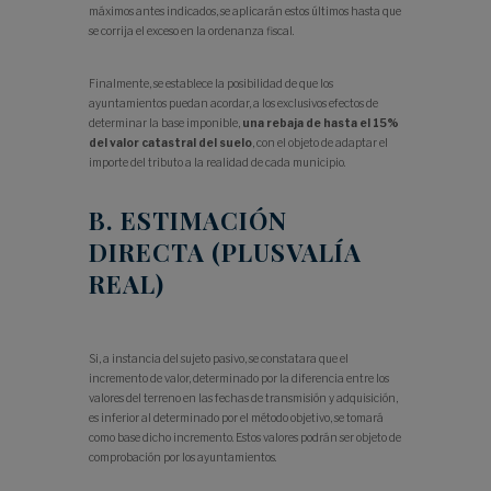
máximos antes indicados, se aplicarán estos últimos hasta que
se corrija el exceso en la ordenanza fiscal.
Finalmente, se establece la posibilidad de que los
ayuntamientos puedan acordar, a los exclusivos efectos de
determinar la base imponible,
una rebaja de hasta el 15%
del valor catastral del suelo
, con el objeto de adaptar el
importe del tributo a la realidad de cada municipio.
B. ESTIMACIÓN
DIRECTA (PLUSVALÍA
REAL)
Si, a instancia del sujeto pasivo, se constatara que el
incremento de valor, determinado por la diferencia entre los
valores del terreno en las fechas de transmisión y adquisición,
es inferior al determinado por el método objetivo, se tomará
como base dicho incremento. Estos valores podrán ser objeto de
comprobación por los ayuntamientos.