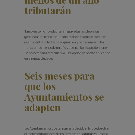
tributarán
También como novedad, serán gravadas las plusvalías
generadas en menos de un año, es decir, las que se producen
cuando entre la fecha de adquisición y de transmisión ha
transcurrido menos de un año y que, por tanto, pueden tener
un carácter más especulativo. Esta opción ya se está aplicando
en algunas ciudades.
Seis meses para
que los
Ayuntamientos se
adapten
Los Ayuntamientos que tengan establecido el Impuesto sobre
el Incremento de Valor de los Terrenos de Naturaleza Urbana