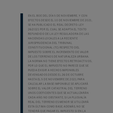
EN EL BOE DEL DÍA 9 DE NOVIEMBRE, Y CON
EFECTOS DESDE EL 10 DE NOVIEMBRE DE 2021,
SE HA PUBLICADO EL REAL DECRETO-LEY
26/2021 POR EL CUAL SE ADAPTA EL TEXTO
REFUNDIDO DE LA LEY REGULADORA DE LAS
HACIENDAS LOCALES A LA RECIENTE
JURISPRUDENCIA DEL TRIBUNAL
CONSTITUCIONAL (TC) RESPECTO DEL
IMPUESTO SOBRE EL INCREMENTO DE VALOR
DE LOS TERRENOS DE NATURALEZA URBANA.
LA NORMA NO TIENE EFECTOS RETROACTIVOS,
POR LO QUE EL IMPUESTO NO PARECE QUE SE
PUEDA EXIGIR A HECHOS IMPONIBLES
DEVENGADOS DESDE EL 26 DE OCTUBRE
HASTA EL 9 DE NOVIEMBRE DE 2021. PARA
CALCULAR LA BASE IMPONIBLE SE APLICARÁ
SOBRE EL VALOR CATASTRAL DEL TERRENO
UNOS COEFICIENTES QUE SE ACTUALIZARÁN
CADA AÑO. NO OBSTANTE, SI LA PLUSVALÍA
REAL DEL TERRENO ES MENOR SE UTILIZARÁ
ESTA ÚLTIMA COMO BASE. ADEMÁS, NO SE
TENDRÁ QUE PAGAR EL IMPUESTO SI EN LA