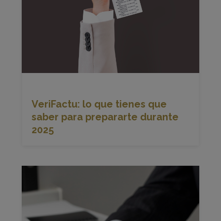
VeriFactu: lo que tienes que
saber para prepararte durante
2025