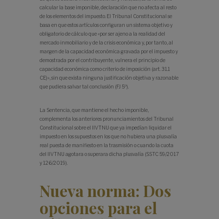
calcular la base imponible, declaración que no afecta al resto
de los elementos del impuesto. El Tribunal Constitucional se
basa en que estos artículos configuran un sistema objetivo y
obligatorio de cálculo que «por ser ajeno a la realidad del
mercado inmobiliario y de la crisis económica y, por tanto, al
margen de la capacidad económica gravada por el impuesto y
demostrada por el contribuyente, vulnera el principio de
capacidad económica como criterio de imposición (art. 31.1
CE)», sin que exista ninguna justificación objetiva y razonable
que pudiera salvar tal conclusión (FJ 5º).
La Sentencia, que mantiene el hecho imponible,
complementa los anteriores pronunciamientos del Tribunal
Constitucional sobre el IIVTNU que ya impedían liquidar el
impuesto en los supuestos en los que no hubiera una plusvalía
real puesta de manifiesto en la trasmisión o cuando la cuota
del IIVTNU agotara o superara dicha plusvalía (SSTC 59/2017
y 126/2019).
Nueva norma: Dos
opciones para el