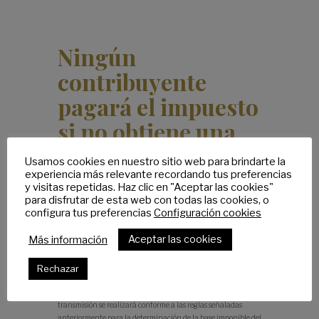
Ningún
contribuyente
pagará el impuesto
si no obtiene una
ganancia
Usamos cookies en nuestro sitio web para brindarte la
experiencia más relevante recordando tus preferencias
y visitas repetidas. Haz clic en "Aceptar las cookies"
para disfrutar de esta web con todas las cookies, o
Se introduce un nuevo supuesto de no sujeción para aquellas
configura tus preferencias
Configuración cookies
operaciones en las que el contribuyente acredite que no ha
existido incremento de valor. Para ello, los interesados deberán
Aceptar las cookies
Más información
declarar la transmisión, así como aportar los títulos que
documenten la transmisión y adquisición.
Rechazar
El cálculo del incremento de valor real obtenido en la
transmisión se realizará conforme a las reglas señaladas
anteriormente para la determinación de la base imponible del