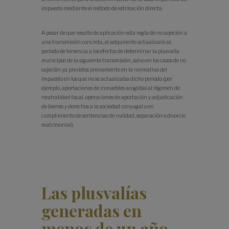
impuesto mediante el método de estimación directa.
A pesar de que resulte de aplicación esta regla de no sujeción a
una transmisión concreta, el adquirente actualizará su
periodo de tenencia a los efectos de determinar la plusvalía
municipal de la siguiente transmisión, salvo en los casos de no
sujeción ya previstos previamente en la normativa del
impuesto en los que no se actualizaba dicho periodo (por
ejemplo, aportaciones de inmuebles acogidas al régimen de
neutralidad fiscal, operaciones de aportación y adjudicación
de bienes y derechos a la sociedad conyugal o en
cumplimiento de sentencias de nulidad, separación o divorcio
matrimonial).
Las plusvalías
generadas en
menos de un año